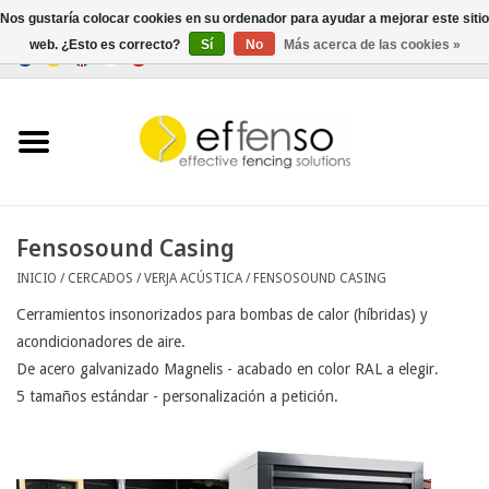
Nos gustaría colocar cookies en su ordenador para ayudar a mejorar este sitio
web. ¿Esto es correcto?
Sí
No
Más acerca de las cookies »
0 Artículos - €0,00
Inicio
Ocultación
Cercados
Fensosound Casing
INICIO
/
CERCADOS
/
VERJA ACÚSTICA
/
FENSOSOUND CASING
Iluminación
Cerramientos insonorizados para bombas de calor (híbridas) y
acondicionadores de aire.
Solar
De acero galvanizado Magnelis - acabado en color RAL a elegir.
5 tamaños estándar - personalización a petición.
Negociar
Documentos