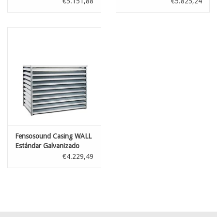
€5.151,88
€5.825,24
Fensosound Casing WALL
Estándar Galvanizado
€4.229,49