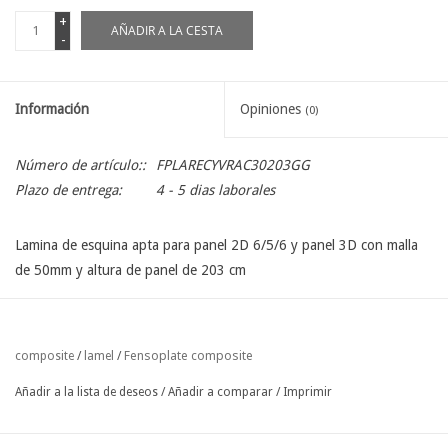
+
AÑADIR A LA CESTA
-
Información
Opiniones
(0)
Número de artículo::
FPLARECYVRAC30203GG
Plazo de entrega:
4 - 5 dias laborales
Lamina de esquina apta para panel 2D 6/5/6 y panel 3D con malla
de 50mm y altura de panel de 203 cm
Fensoplate composite
composite
/
lamel
/
Añadir a la lista de deseos
/
Añadir a comparar
/
Imprimir