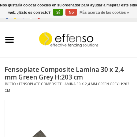
Nos gustaría colocar cookies en su ordenador para ayudar a mejorar este sitio
web. ¿Esto es correcto?
Sí
No
Más acerca de las cookies »
0 Artículos - €0,00
Inicio
Ocultación
Cercados
Fensoplate Composite Lamina 30 x 2,4
mm Green Grey H:203 cm
Iluminación
INICIO
/
FENSOPLATE COMPOSITE LAMINA 30 X 2,4 MM GREEN GREY H:203
CM
Solar
Negociar
Documentos