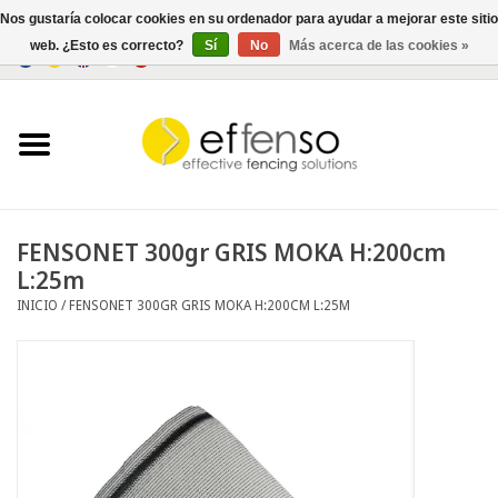
Nos gustaría colocar cookies en su ordenador para ayudar a mejorar este sitio
web. ¿Esto es correcto?
Sí
No
Más acerca de las cookies »
0 Artículos - €0,00
Inicio
Ocultación
Cercados
FENSONET 300gr GRIS MOKA H:200cm
L:25m
Iluminación
INICIO
/
FENSONET 300GR GRIS MOKA H:200CM L:25M
Solar
Negociar
Documentos