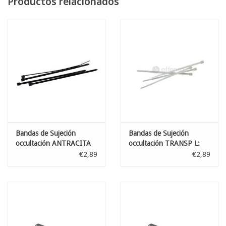
Productos relacionados
gris moka
sobre pedido: marrón castaño
Bandas de Sujeción
Bandas de Sujeción
occultación ANTRACITA
occultación TRANSP L:
L: 100 mm 100st
100 mm 100st
€2,89
€2,89