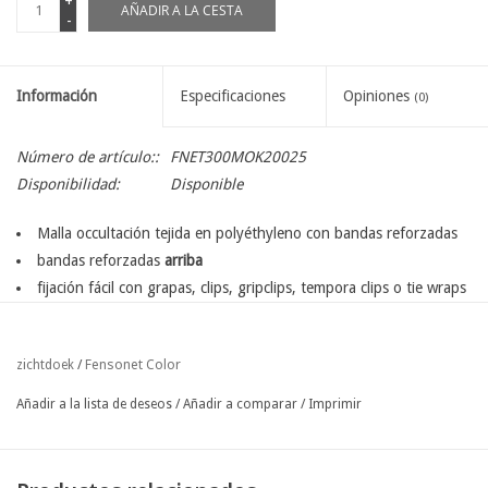
+
AÑADIR A LA CESTA
-
Información
Especificaciones
Opiniones
(0)
Número de artículo::
FNET300MOK20025
Disponibilidad:
Disponible
Malla occultación tejida en polyéthyleno con bandas reforzadas
bandas reforzadas
arriba
fijación fácil con grapas, clips, gripclips, tempora clips o tie wraps
también disponible en longitud a medida ( por metro lineal )
disponible en diferentes colores:
Fensonet Color
zichtdoek
/
verde
gris perla
Añadir a la lista de deseos
/
Añadir a comparar
/
Imprimir
negro
antracita
marrón corteza