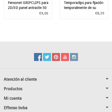
Fensonet GRIPCLIPS para
Temporaclips para fijación
2D/3D panel antracite 50
temporalmente de su
pzs
malla de occultación
€9,06
€8,39
Antracita 20 pz
Atención al cliente
Productos
Mi cuenta
Effenso bvba