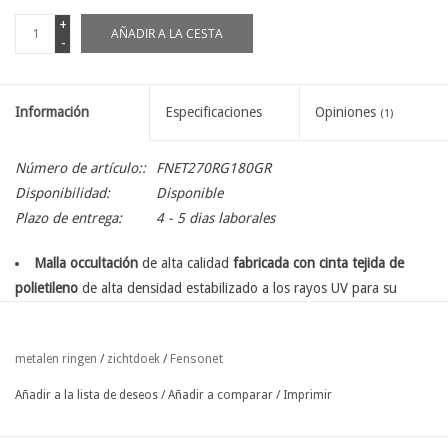
+
AÑADIR A LA CESTA
-
Información
Especificaciones
Opiniones
(1)
Número de artículo::
FNET270RG180GR
Disponibilidad:
Disponible
Plazo de entrega:
4 - 5 dias laborales
Malla occultación
de alta calidad
fabricada con cinta tejida de
polietileno
de alta densidad estabilizado a los rayos UV para su
instalación contra una valla existente.
Debido al proceso de tricotado, el tejido tiene un
estiramiento
Fensonet
metalen ringen
/
zichtdoek
/
limitado
que facilita el estiramiento en todas las direcciones.
Con doble dobladillo y p
rovista de anillos metálicos Ø 12 mm
Añadir a la lista de deseos
/
Añadir a comparar
/
Imprimir
cada 33 cm
en el lado largo arriba y abajo, y al principio y al final del
rollo.