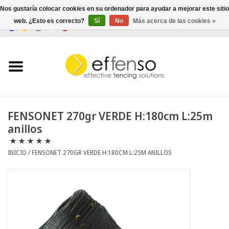
Nos gustaría colocar cookies en su ordenador para ayudar a mejorar este sitio
web. ¿Esto es correcto?
Sí
No
Más acerca de las cookies »
0 Artículos - €0,00
Inicio
Ocultación
Cercados
FENSONET 270gr VERDE H:180cm L:25m
anillos
Iluminación
INICIO
/
FENSONET 270GR VERDE H:180CM L:25M ANILLOS
Solar
Negociar
Documentos