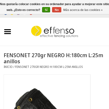
Nos gustaría colocar cookies en su ordenador para ayudar a mejorar este sitio
web. ¿Esto es correcto?
Sí
No
Más acerca de las cookies »
0 Artículos - €0,00
Inicio
Ocultación
Cercados
FENSONET 270gr NEGRO H:180cm L:25m
anillos
Iluminación
INICIO
/
FENSONET 270GR NEGRO H:180CM L:25M ANILLOS
Solar
Negociar
Documentos