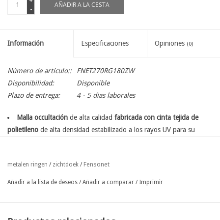
+
AÑADIR A LA CESTA
-
Información
Especificaciones
Opiniones
(0)
Número de artículo::
FNET270RG180ZW
Disponibilidad:
Disponible
Plazo de entrega:
4 - 5 dias laborales
Malla occultación
de alta calidad
fabricada con cinta tejida de
polietileno
de alta densidad estabilizado a los rayos UV para su
instalación contra una valla existente.
Debido al proceso de tricotado, el tejido tiene un
estiramiento
Fensonet
metalen ringen
/
zichtdoek
/
limitado
que facilita el estiramiento en todas las direcciones.
Con doble dobladillo y p
rovista de anillos metálicos Ø 12 mm
Añadir a la lista de deseos
/
Añadir a comparar
/
Imprimir
cada 33 cm
en el lado largo arriba y abajo, y al principio y al final del
rollo.
95% de opacidad