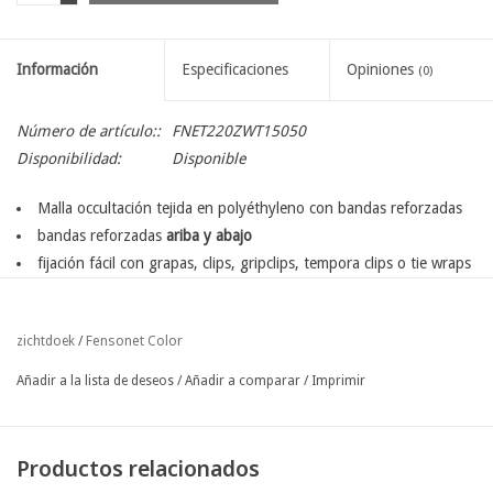
Información
Especificaciones
Opiniones
(0)
Número de artículo::
FNET220ZWT15050
Disponibilidad:
Disponible
Malla occultación tejida en polyéthyleno con bandas reforzadas
bandas reforzadas
ariba y abajo
fijación fácil con grapas, clips, gripclips, tempora clips o tie wraps
también disponible en longitud a medida ( por metro lineal )
disponible en diferentes colores:
Fensonet Color
zichtdoek
/
verde
verde oliva
Añadir a la lista de deseos
/
Añadir a comparar
/
Imprimir
negro
antracita
marron corteza
Productos relacionados
sobre pedido: blanco, beige, bordó, azul