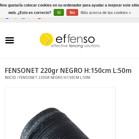
Nos gustaría colocar cookies en su ordenador para ayudar a mejorar este sitio
web. ¿Esto es correcto?
Sí
No
Más acerca de las cookies »
0 Artículos - €0,00
Inicio
Ocultación
Cercados
FENSONET 220gr NEGRO H:150cm L:50m
INICIO
/
FENSONET 220GR NEGRO H:150CM L:50M
Iluminación
Solar
Negociar
Documentos