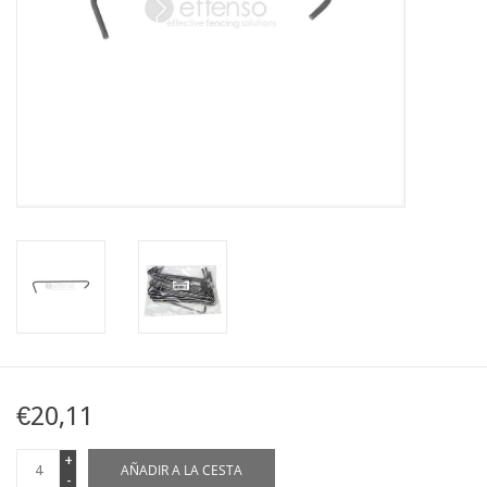
Mapa
Contact
€20,11
+
AÑADIR A LA CESTA
-