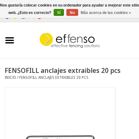
Nos gustaría colocar cookies en su ordenador para ayudar a mejorar este sitio
web. ¿Esto es correcto?
Sí
No
Más acerca de las cookies »
0 Artículos - €0,00
Inicio
Ocultación
Cercados
FENSOFILL anclajes extraibles 20 pcs
INICIO
/
FENSOFILL ANCLAJES EXTRAIBLES 20 PCS
Iluminación
Solar
Negociar
Documentos