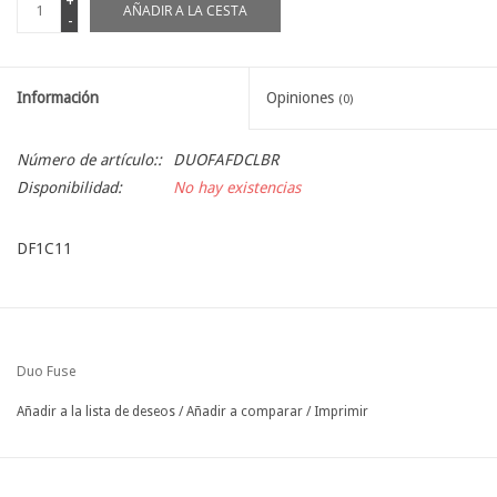
+
AÑADIR A LA CESTA
-
Información
Opiniones
(0)
Número de artículo::
DUOFAFDCLBR
Disponibilidad:
No hay existencias
DF1C11
Duo Fuse
Añadir a la lista de deseos
/
Añadir a comparar
/
Imprimir