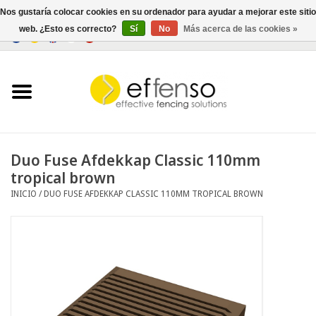
Nos gustaría colocar cookies en su ordenador para ayudar a mejorar este sitio
web. ¿Esto es correcto?
Sí
No
Más acerca de las cookies »
0 Artículos - €0,00
Inicio
Ocultación
Cercados
Duo Fuse Afdekkap Classic 110mm
tropical brown
Iluminación
INICIO
/
DUO FUSE AFDEKKAP CLASSIC 110MM TROPICAL BROWN
Solar
Negociar
Documentos