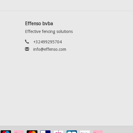
Effenso bvba
Effective fencing solutions
+32499295704
info@effenso.com