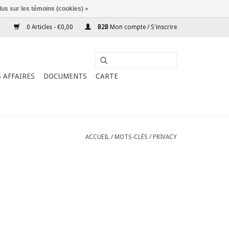
lus sur les témoins (cookies) »
0 Articles - €0,00
B2B
Mon compte / S'inscrire
 AFFAIRES
DOCUMENTS
CARTE
ACCUEIL
/
MOTS-CLÉS
/
PRIVACY