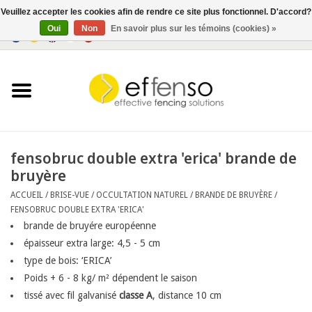
Veuillez accepter les cookies afin de rendre ce site plus fonctionnel. D'accord?
Oui
Non
En savoir plus sur les témoins (cookies) »
0 Articles - €0,00
Accueil
Brise-Vue
Systèmes de clôtures
fensobruc double extra 'erica' brande de
bruyère
Eclairage
ACCUEIL
/
BRISE-VUE
/
OCCULTATION NATUREL
/
BRANDE DE BRUYÈRE
/
FENSOBRUC DOUBLE EXTRA 'ERICA'
Solar
brande de bruyére européenne
épaisseur extra large: 4,5 - 5 cm
type de bois: ‘ERICA’
Bonnes affaires
Poids + 6 - 8 kg/ m² dépendent le saison
tissé avec fil galvanisé
classe A
, distance 10 cm
Documents