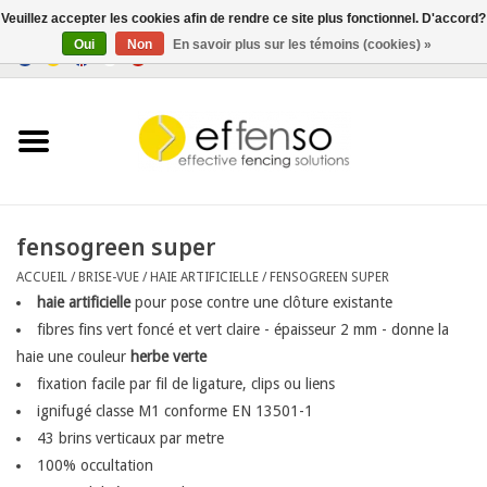
Veuillez accepter les cookies afin de rendre ce site plus fonctionnel. D'accord?
Oui
Non
En savoir plus sur les témoins (cookies) »
0 Articles - €0,00
Accueil
Brise-Vue
Systèmes de clôtures
fensogreen super
ACCUEIL
/
BRISE-VUE
/
HAIE ARTIFICIELLE
/
FENSOGREEN SUPER
Eclairage
haie artificielle
pour pose contre une clôture existante
fibres fins vert foncé et vert claire - épaisseur 2 mm - donne la
Solar
haie une couleur
herbe verte
fixation facile par fil de ligature, clips ou liens
Bonnes affaires
ignifugé classe M1 conforme EN 13501-1
43 brins verticaux par metre
100% occultation
Documents