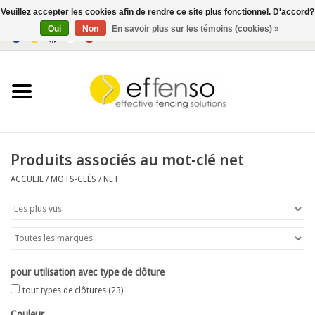
Veuillez accepter les cookies afin de rendre ce site plus fonctionnel. D'accord?
Oui
Non
En savoir plus sur les témoins (cookies) »
0 Articles - €0,00
Accueil
Brise-Vue
Systèmes de clôtures
Produits associés au mot-clé net
ACCUEIL
/
MOTS-CLÉS
/
NET
Eclairage
Solar
Bonnes affaires
pour utilisation avec type de clôture
tout types de clôtures
(23)
Documents
Couleur