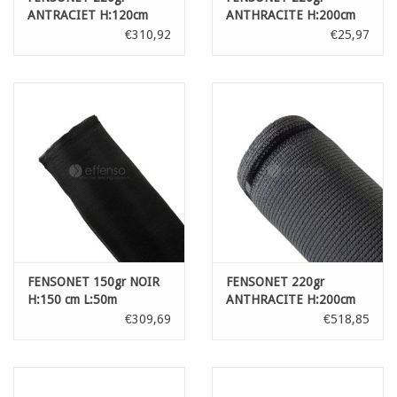
ANTRACIET H:120cm
ANTHRACITE H:200cm
L:50m
par m
€310,92
€25,97
FENSONET 150gr NOIR
FENSONET 220gr
H:150 cm L:50m
ANTHRACITE H:200cm
L:50m
€309,69
€518,85