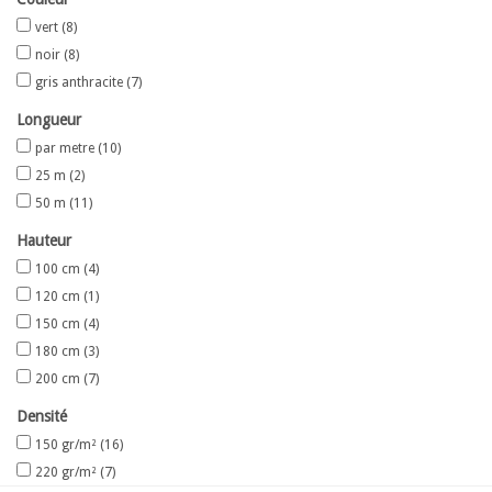
vert
(8)
Carte
noir
(8)
gris anthracite
(7)
Contactez-nous
Longueur
par metre
(10)
25 m
(2)
50 m
(11)
Hauteur
100 cm
(4)
120 cm
(1)
150 cm
(4)
180 cm
(3)
200 cm
(7)
Densité
150 gr/m²
(16)
220 gr/m²
(7)