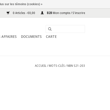
lus sur les témoins (cookies) »
0 Articles - €0,00
B2B
Mon compte / S'inscrire
 AFFAIRES
DOCUMENTS
CARTE
ACCUEIL
/
MOTS-CLÉS
/
NBN S21-203