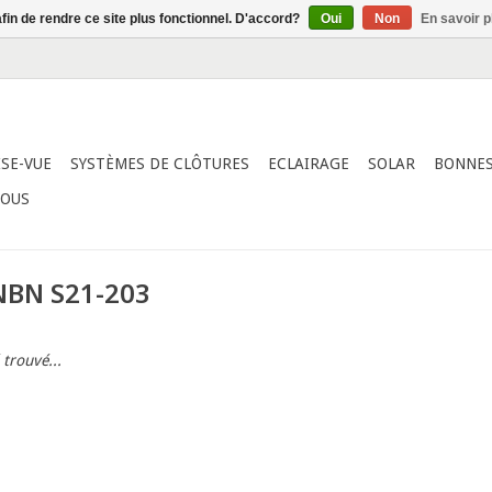
afin de rendre ce site plus fonctionnel. D'accord?
Oui
Non
En savoir p
ISE-VUE
SYSTÈMES DE CLÔTURES
ECLAIRAGE
SOLAR
BONNES
NOUS
 NBN S21-203
 trouvé...