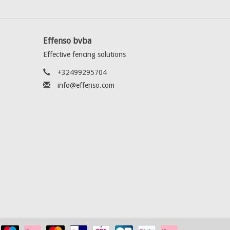
Effenso bvba
Effective fencing solutions
+32499295704
info@effenso.com