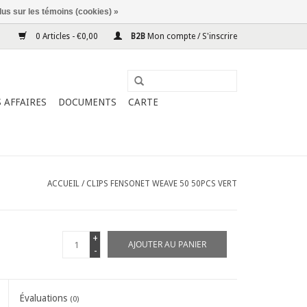
lus sur les témoins (cookies) »
0 Articles - €0,00
B2B
Mon compte / S'inscrire
 AFFAIRES
DOCUMENTS
CARTE
ACCUEIL
/
CLIPS FENSONET WEAVE 50 50PCS VERT
+
AJOUTER AU PANIER
-
Évaluations
(0)