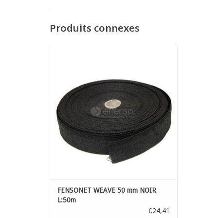
Produits connexes
fensonet weave bandes brise-vue en toile
HDPE pour tresser dans vôtre clôture
AJOUTER AU PANIER
FENSONET WEAVE 50 mm NOIR
L:50m
€24,41