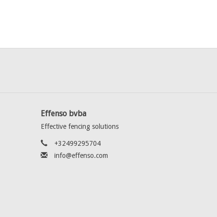
Effenso bvba
Effective fencing solutions
+32499295704
info@effenso.com