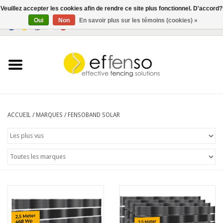
Veuillez accepter les cookies afin de rendre ce site plus fonctionnel. D'accord?
Oui
Non
En savoir plus sur les témoins (cookies) »
0 Articles - €0,00
Accueil
Brise-Vue
Systèmes de clôtures
ACCUEIL
/
MARQUES
/
FENSOBAND SOLAR
Eclairage
Solar
Bonnes affaires
Documents