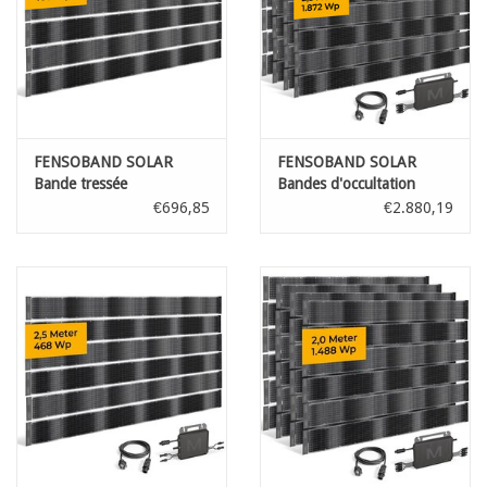
Carte
Contactez-nous
FENSOBAND SOLAR
FENSOBAND SOLAR
Bande tressée
Bandes d'occultation
photovoltaïque h:19cm
photovoltaïque h:19cm
€696,85
€2.880,19
L:250 cm 6 pièces
L:250 cm KIT 4 panneaux