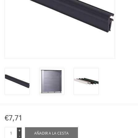
Mapa
Contact
€7,71
+
AÑADIR A LA CESTA
-