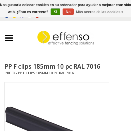
Nos gustaría colocar cookies en su ordenador para ayudar a mejorar este sitio
web. ¿Esto es correcto?
Sí
No
Más acerca de las cookies »
0 Artículos - €0,00
Inicio
Ocultación
Cercados
PP F clips 185mm 10 pc RAL 7016
INICIO
/
PP F CLIPS 185MM 10 PC RAL 7016
Iluminación
Solar
Negociar
Documentos