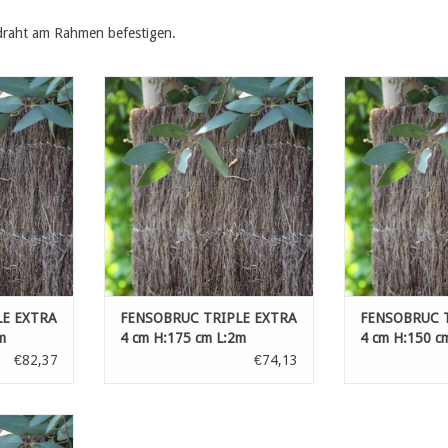
ddraht am Rahmen befestigen.
XTRA 4 cm
FENSOBRUC TRIPLE EXTRA 4 cm
FENSOBRUC TRI
2m
H:175 cm L:2m
H:150 
NZUFÜGEN
ZUM WARENKORB HINZUFÜGEN
ZUM WARENKO
LE EXTRA
FENSOBRUC TRIPLE EXTRA
FENSOBRUC 
m
4 cm H:175 cm L:2m
4 cm H:150 c
€82,37
€74,13
XTRA 4 cm
2m