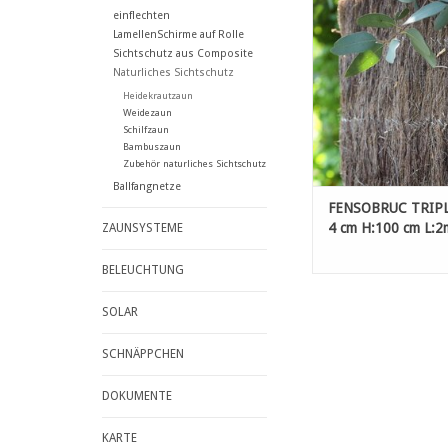
einflechten
ZUM WARENKORB HI
LamellenSchirme auf Rolle
Sichtschutz aus Composite
Naturliches Sichtschutz
Heidekrautzaun
Weidezaun
Schilfzaun
Bambuszaun
Zubehör naturliches Sichtschutz
Ballfangnetze
FENSOBRUC TRIP
4 cm H:100 cm L:2
ZAUNSYSTEME
BELEUCHTUNG
SOLAR
SCHNÄPPCHEN
DOKUMENTE
KARTE