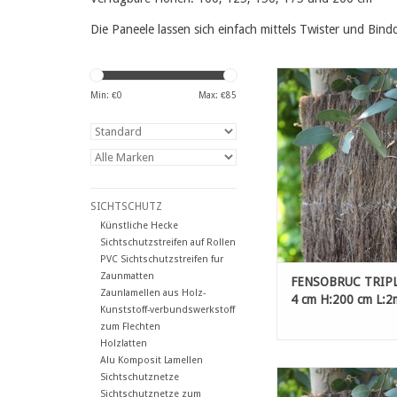
Die Paneele lassen sich einfach mittels Twister und Bin
FENSOBRUC TRIPLE E
H:200 cm L:
Min: €
0
Max: €
85
ZUM WARENKORB HI
SICHTSCHUTZ
Künstliche Hecke
Sichtschutzstreifen auf Rollen
PVC Sichtschutzstreifen fur
Zaunmatten
FENSOBRUC TRIP
Zaunlamellen aus Holz-
4 cm H:200 cm L:2
Kunststoff-verbundswerkstoff
zum Flechten
Holzlatten
Alu Komposit Lamellen
FENSOBRUC TRIPLE E
Sichtschutznetze
H:100 cm L:
Sichtschutznetze zum