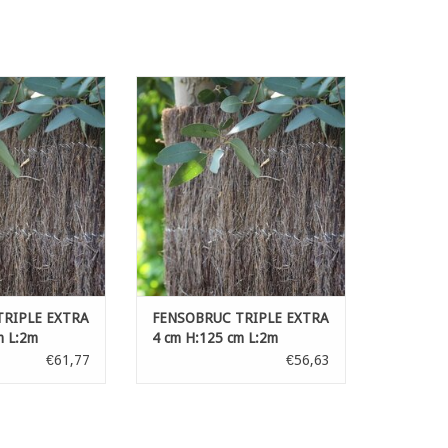
PLE EXTRA 4 cm
FENSOBRUC TRIPLE EXTRA 4 cm
cm L:2m
H:125 cm L:2m
RB HINZUFÜGEN
ZUM WARENKORB HINZUFÜGEN
TRIPLE EXTRA
FENSOBRUC TRIPLE EXTRA
m L:2m
4 cm H:125 cm L:2m
€61,77
€56,63