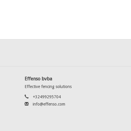
Effenso bvba
Effective fencing solutions
+32499295704
info@effenso.com