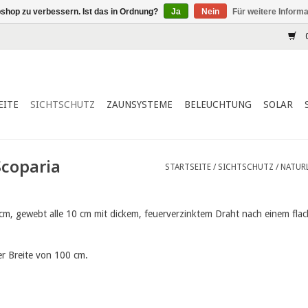
shop zu verbessern. Ist das in Ordnung?
Ja
Nein
Für weitere Inform
0
EITE
SICHTSCHUTZ
ZAUNSYSTEME
BELEUCHTUNG
SOLAR
Scoparia
STARTSEITE
/
SICHTSCHUTZ
/
NATUR
5 cm, gewebt alle 10 cm mit dickem, feuerverzinktem Draht nach einem fl
er Breite von 100 cm.